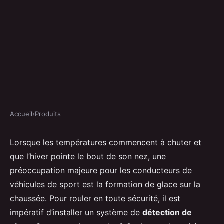
Accueil
›
Produits
PRODUITS
Comment installer un système
Lorsque les températures commencent à chuter et
que l’hiver pointe le bout de son nez, une
de détection de glace sur une
préoccupation majeure pour les conducteurs de
voiture de sport?
véhicules de sport est la formation de glace sur la
chaussée. Pour rouler en toute sécurité, il est
Juliette
•
9 septembre 2024
•
5 min de lecture
impératif d’installer un système de
détection de