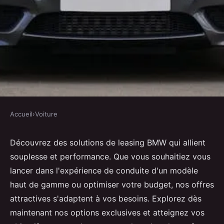
Accueil
›
Voiture
VOITURE
Leasing bmw : découvrez nos
Découvrez des solutions de leasing BMW qui allient
souplesse et performance. Que vous souhaitiez vous
offres attractives dès
lancer dans l'expérience de conduite d'un modèle
aujourd'hui
haut de gamme ou optimiser votre budget, nos offres
attractives s'adaptent à vos besoins. Explorez dès
Juliette
•
6 décembre 2024
•
6 min de lecture
maintenant nos options exclusives et atteignez vos